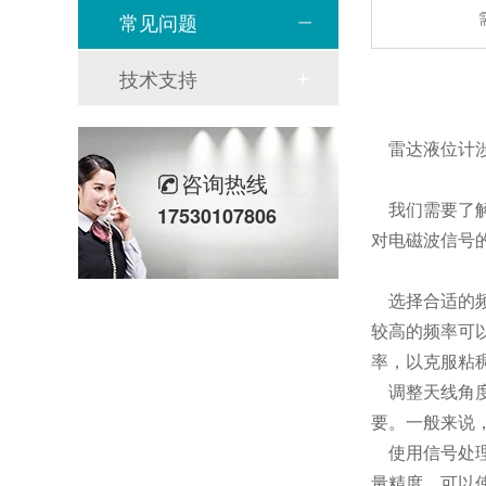
常见问题
技术支持
雷达液位计涉
咨询热线
我们需要了解
17530107806
对电磁波信号
选择合适的频
较高的频率可
率，以克服粘
调整天线角度
要。一般来说
使用信号处理
量精度，可以