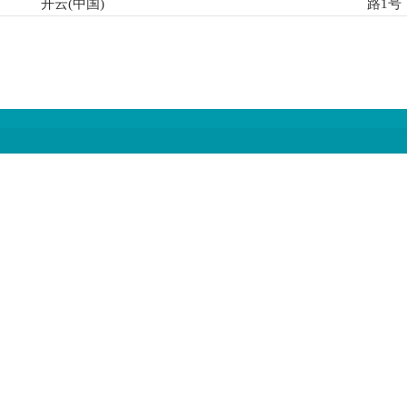
开云(中国)
路1号