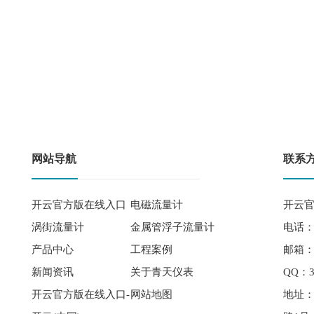
网站导航
联系
开云官方版在线入口
电磁流量计
开云官
涡街流量计
金属管浮子流量计
电话： 
产品中心
工程案例
邮箱：qi
新闻资讯
关于青天仪表
QQ：3
开云官方版在线入口-
网站地图
地址