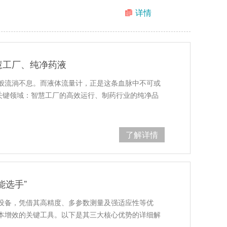
详情
慧工厂、纯净药液
般流淌不息。而液体流量计，正是这条血脉中不可或
大关键领域：智慧工厂的高效运行、制药行业的纯净品
了解详情
能选手”
设备，凭借其高精度、多参数测量及强适应性等优
本增效的关键工具。以下是其三大核心优势的详细解