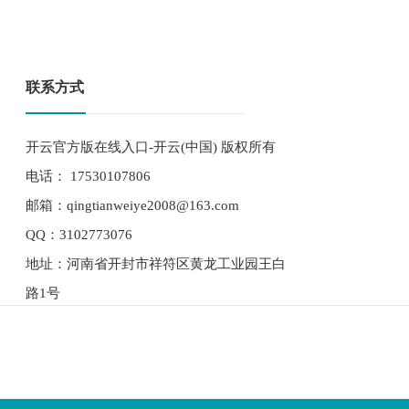
联系方式
开云官方版在线入口-开云(中国) 版权所有
电话： 17530107806
邮箱：qingtianweiye2008@163.com
QQ：3102773076
地址：河南省开封市祥符区黄龙工业园王白
路1号