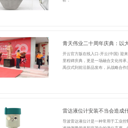
青天伟业二十周年庆典：以
开云官方版在线入口-开云(中国) 
里程碑庆典，更是一场融合文化传承
禹仪式到前沿新品发布，从战略合作
雷达液位计安装不当会造成
导波雷达液位计是一种常用于工业控
准确测量管道和容器中的液位高度。