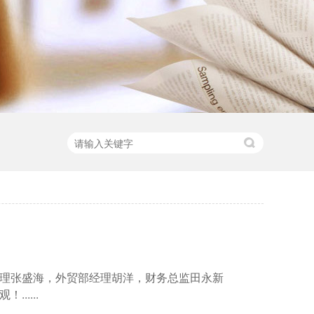
理张盛海，外贸部经理胡洋，财务总监田永新
....