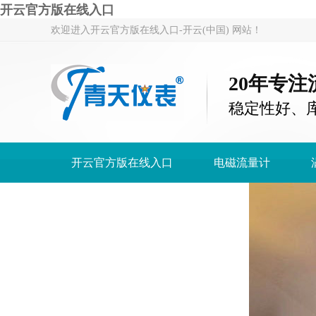
开云官方版在线入口
欢迎进入开云官方版在线入口-开云(中国) 网站！
20年专
稳定性好、
开云官方版在线入口
电磁流量计
开云官方版在线入口-开云(中国)