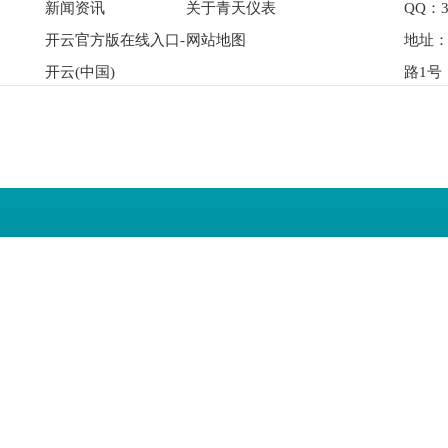
新闻资讯
关于青天仪表
QQ：3
开云官方版在线入口-
网站地图
地址
开云(中国)
路1号