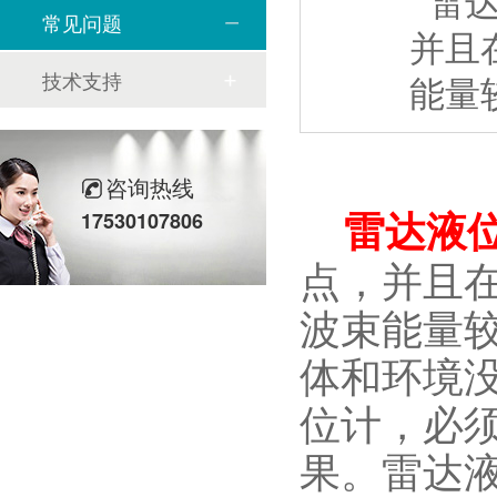
雷达
常见问题
并且
技术支持
能量
咨询热线
雷达液
17530107806
点，并且
波束能量
体和环境
位计，必
果。雷达