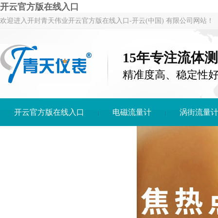
开云官方版在线入口
欢迎进入开封青天伟业开云官方版在线入口-开云(中国) 有限公司网站！
15年专注流体
精准度高、稳定性
开云官方版在线入口
电磁流量计
涡街流量
开云官方版在线入口-开云(中国)