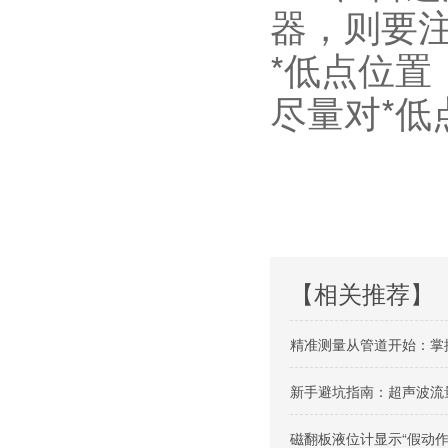
器，则要
*低点位
尽量对*
【相关推荐】
精准测量从管道开始：掌
新手避坑指南：超声波流
磁翻板液位计显示“假动