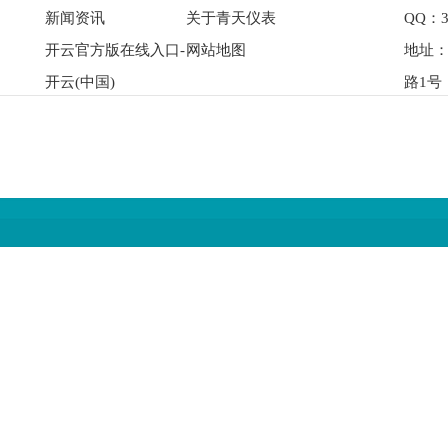
新闻资讯
关于青天仪表
QQ：3
开云官方版在线入口-
网站地图
地址
开云(中国)
路1号