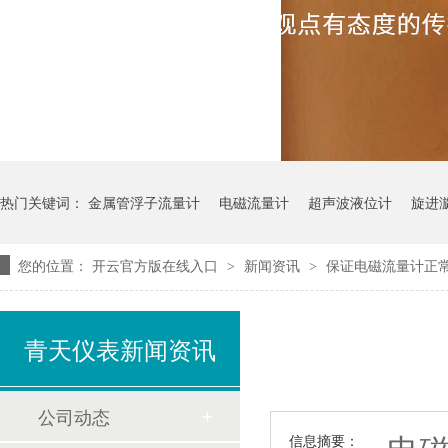
热门关键词：
金属管浮子流量计
电磁流量计
超声波液位计
旋进
您的位置：
开云官方版在线入口
新闻资讯
保证电磁流量计正
>
>
青天仪表新闻资讯
公司动态
信息摘要：