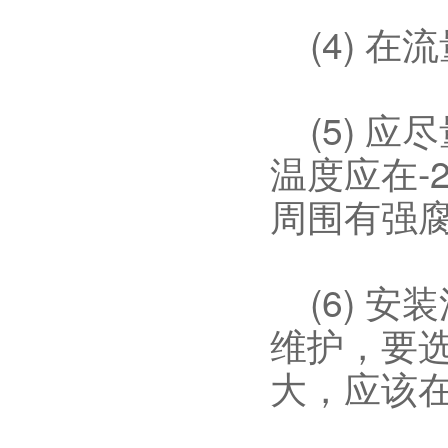
(4) 在
(5) 应
温度应在-
周围有强
(6) 安
维护，要
大，应该