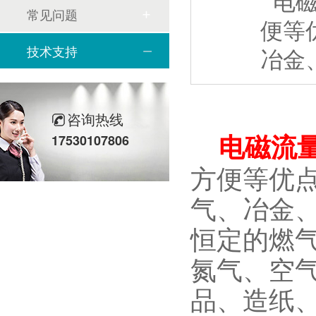
电磁
常见问题
便等
技术支持
冶金
咨询热线
电磁流
17530107806
方便等优
气、冶金
恒定的燃
氮气、空
品、造纸