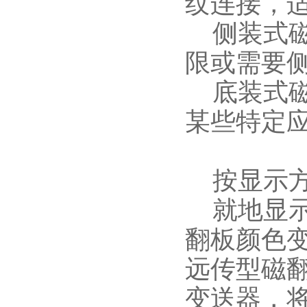
纹连接，
侧装式磁
限或需要
底装式磁
某些特定
按显示方
就地显示
翻板颜色
远传型磁
变送器，将