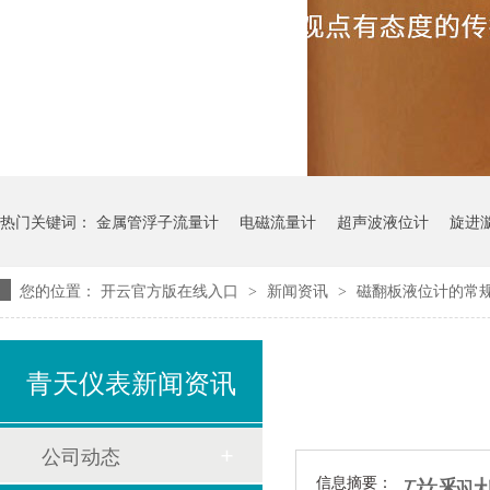
热门关键词：
金属管浮子流量计
电磁流量计
超声波液位计
旋进
您的位置：
开云官方版在线入口
新闻资讯
磁翻板液位计的常
>
>
青天仪表新闻资讯
公司动态
信息摘要：