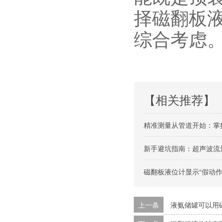
择磁翻板
综合考虑
【相关推荐】
精准测量从管道开始：掌
新手避坑指南：超声波流
磁翻板液位计显示“假动
上一条
液氨储罐可以用