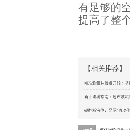
有足够的
提高了整
【相关推荐】
精准测量从管道开始：掌
新手避坑指南：超声波流
磁翻板液位计显示“假动
上一条
气体涡轮流量计