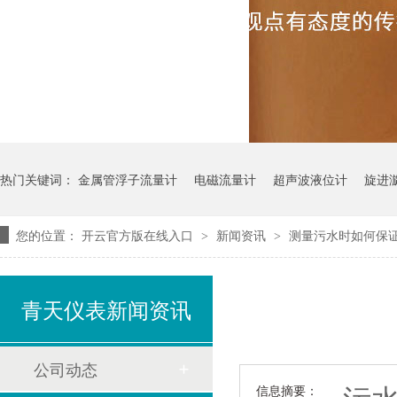
热门关键词：
金属管浮子流量计
电磁流量计
超声波液位计
旋进
您的位置：
开云官方版在线入口
新闻资讯
测量污水时如何保
>
>
青天仪表新闻资讯
公司动态
信息摘要：