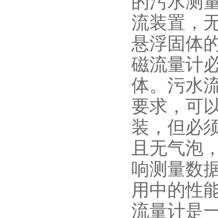
的污水测
流装置，
悬浮固体
磁流量计
体。污水
要求，可
装，但必
且无气泡
响测量数
用中的性
流量计是