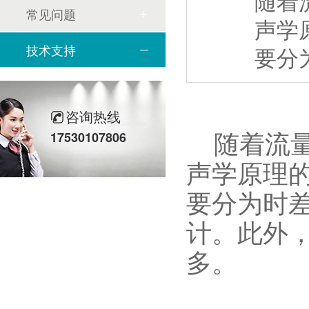
随着
常见问题
声学
技术支持
要分
咨询热线
随着流量
17530107806
声学原理
要分为时
计。此外
多。