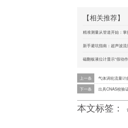
【相关推荐】
精准测量从管道开始：掌
新手避坑指南：超声波流
磁翻板液位计显示“假动
上一条
气体涡轮流量计
下一条
出具CNAS校验
本文标签：