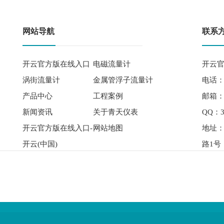
网站导航
联系
开云官方版在线入口
电磁流量计
开云官
涡街流量计
金属管浮子流量计
电话： 
产品中心
工程案例
邮箱：qi
新闻资讯
关于青天仪表
QQ：3
开云官方版在线入口-
网站地图
地址
开云(中国)
路1号