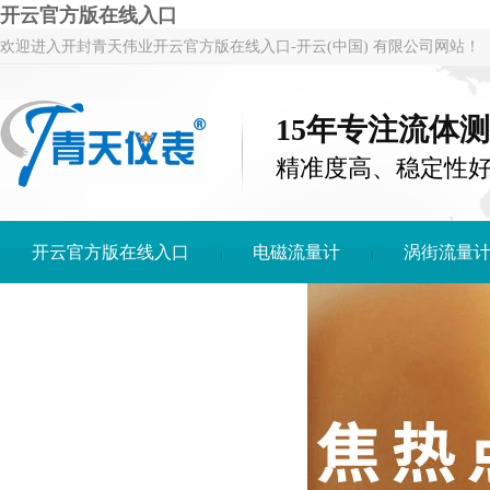
开云官方版在线入口
欢迎进入开封青天伟业开云官方版在线入口-开云(中国) 有限公司网站！
15年专注流体
精准度高、稳定性
开云官方版在线入口
电磁流量计
涡街流量
开云官方版在线入口-开云(中国)