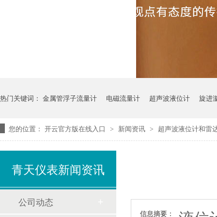
热门关键词：
金属管浮子流量计
电磁流量计
超声波液位计
旋进
您的位置：
开云官方版在线入口
新闻资讯
超声波液位计和雷
>
>
青天仪表新闻资讯
公司动态
信息摘要：