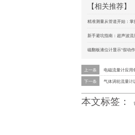
【相关推荐】
精准测量从管道开始：掌
新手避坑指南：超声波流
磁翻板液位计显示“假动
上一条
电磁流量计应用
下一条
气体涡轮流量计
本文标签：