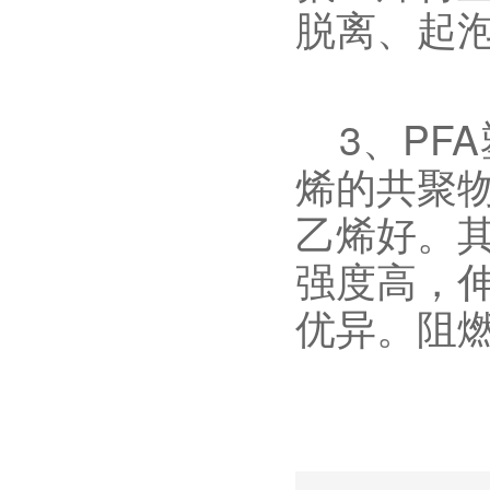
脱离、起
3、PF
烯的共聚
乙烯好。
强度高，伸
优异。阻燃