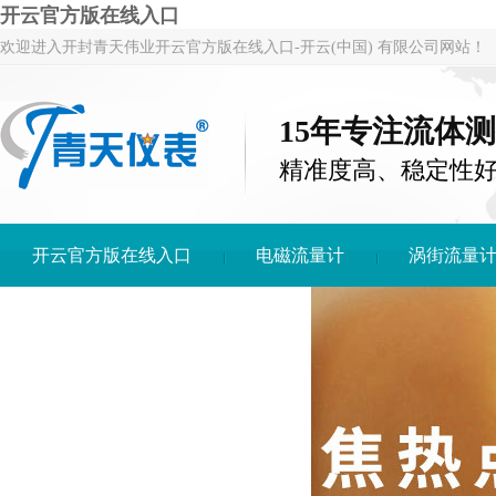
开云官方版在线入口
欢迎进入开封青天伟业开云官方版在线入口-开云(中国) 有限公司网站！
15年专注流体
精准度高、稳定性
开云官方版在线入口
电磁流量计
涡街流量
开云官方版在线入口-开云(中国)