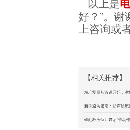
以上是
好？”。
上咨询或
【相关推荐】
精准测量从管道开始：掌
新手避坑指南：超声波流
磁翻板液位计显示“假动