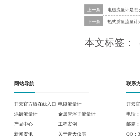
上一条
电磁流量计是怎
下一条
热式质量流量计
本文标签：
网站导航
联系
开云官方版在线入口
电磁流量计
开云官
涡街流量计
金属管浮子流量计
电话： 
产品中心
工程案例
邮箱：qi
新闻资讯
关于青天仪表
QQ：3