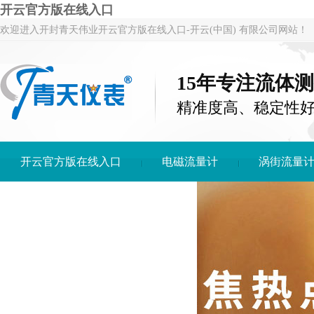
开云官方版在线入口
欢迎进入开封青天伟业开云官方版在线入口-开云(中国) 有限公司网站！
15年专注流体
精准度高、稳定性
开云官方版在线入口
电磁流量计
涡街流量
开云官方版在线入口-开云(中国)