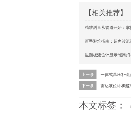
【相关推荐】
精准测量从管道开始：掌
新手避坑指南：超声波流
磁翻板液位计显示“假动
上一条
一体式温压补偿
下一条
雷达液位计和超
本文标签：