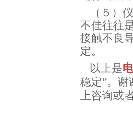
（５）
不佳往往
接触不良
定。
以上是
稳定”。
上咨询或