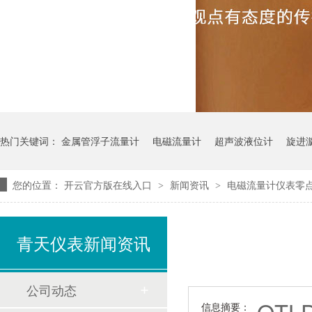
热门关键词：
金属管浮子流量计
电磁流量计
超声波液位计
旋进
您的位置：
开云官方版在线入口
新闻资讯
电磁流量计仪表零
>
>
青天仪表新闻资讯
公司动态
信息摘要：