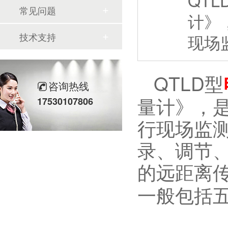
QTL
常见问题
计》
技术支持
现场
QTLD型
咨询热线
量计》，
17530107806
行现场监
录、调节
的远距离
一般包括