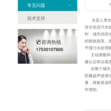
常见问题
技术支持
水是人类生计
排水包含污水
时，城市供排
的财政政策，
咨询热线
平缓污水处理
17530107806
主动测量和控
爆认证和法规
在整个城市供
防爆超声波液
量，再换算成
年增加。