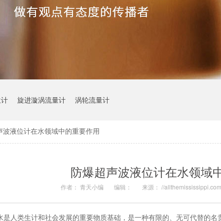
位计
旋进漩涡流量计
涡轮流量计
声波液位计在水领域中的重要作用
防爆超声波液位计在水领域
作者： 青天小编
编辑：
来源： //allthemississippi.co
水是人类生计和社会发展的重要物质基础，是一种有限的、无可代替的名