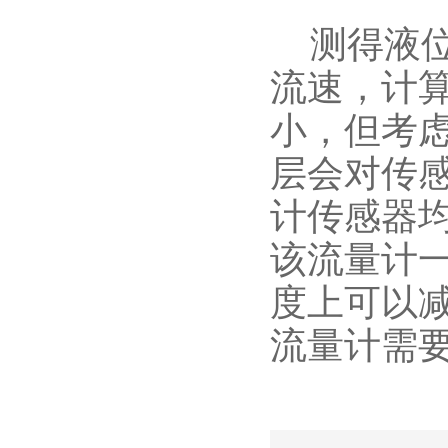
测得液位
流速，计
小，但考
层会对传
计传感器
该流量计一
度上可以
流量计需