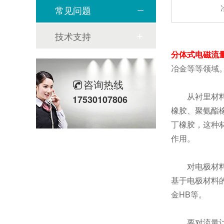
常见问题
技术支持
分体式电磁流
冶金等等领域
咨询热线
从衬里材料方
17530107806
橡胶、聚氨酯
丁橡胶，这种
作用。
对电极材料的
基于电极材料
金HB等。
要对流量计的