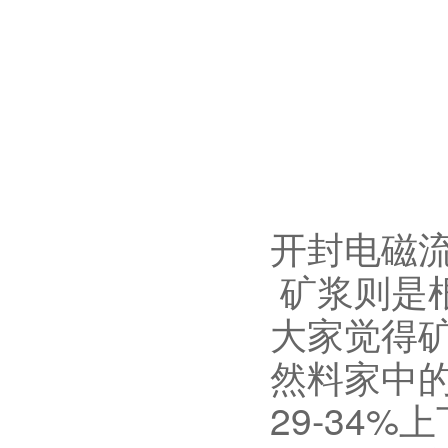
开封电磁
矿浆则是
大家觉得
然料家中的
29-34