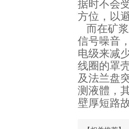
据时不会
方位，以
而在矿浆
信号噪音
电级来减
线圈的罩
及法兰盘
测液體，
壁厚短路