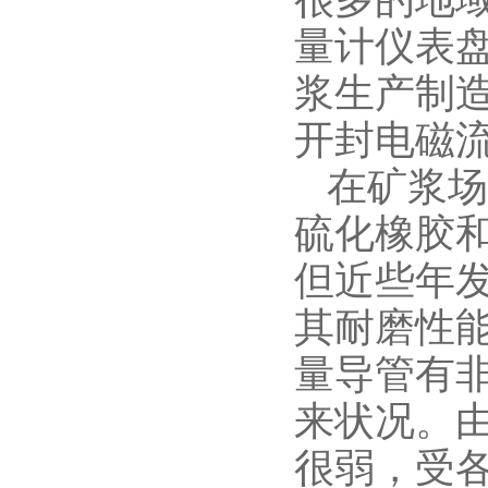
量计仪表
浆生产制
开封电磁
在矿浆场
硫化橡胶
但近些年
其耐磨性
量导管有
来状况。
很弱，受