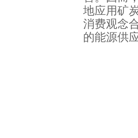
地应用矿
消费观念
的能源供