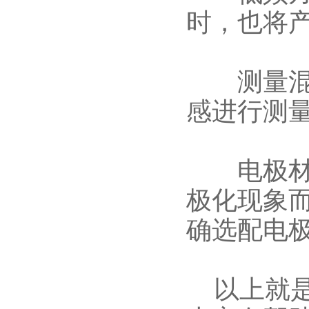
时，也将
测量混合
感进行测
电极材料
极化现象
确选配电
以上就是