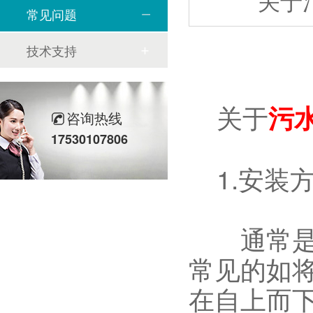
关于
常见问题
技术支持
关于
污
咨询热线
17530107806
1.安装
通常是电
常见的如
在自上而