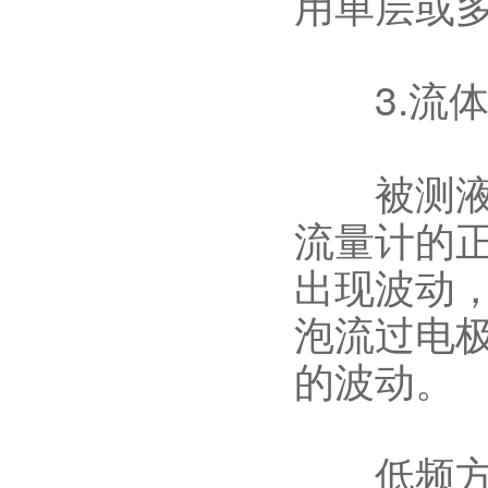
用单层或
3.流体
被测液体
流量计的
出现波动
泡流过电
的波动。
低频方波