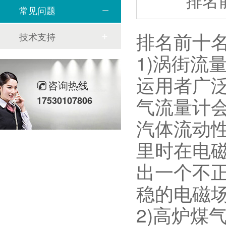
排名
常见问题
排名前十
技术支持
1)涡街流
运用者广
咨询热线
气流量计
17530107806
汽体流动
里时在电
出一个不
稳的电磁
2)高炉煤