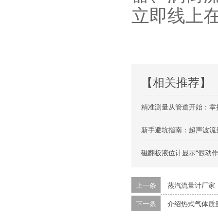
立即线上
【相关推荐】
精准测量从管道开始：掌
新手避坑指南：超声波流
磁翻板液位计显示“假动
上一条
蒸汽流量计厂家
下一条
介绍热式气体质