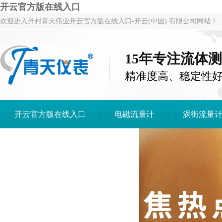
开云官方版在线入口
欢迎进入开封青天伟业开云官方版在线入口-开云(中国) 有限公司网站！
15年专注流体
精准度高、稳定性
开云官方版在线入口
电磁流量计
涡街流量
开云官方版在线入口-开云(中国)