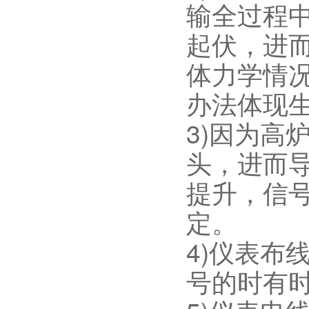
输全过程
起伏，进
体力学情
办法体现
3)因为高
头，进而
提升，信
定。
4)仪表布
号的时有