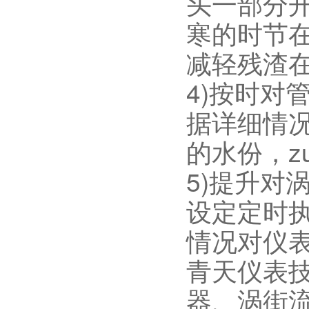
头一部分
寒的时节
减轻残渣
4)按时对
据详细情
的水份，z
5)提升对
设定定时
情况对仪
青天仪表
器、涡街