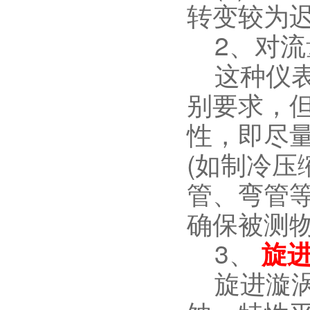
转变较为
2、对流
这种仪表
别要求，
性，即尽
(如制冷
管、弯管
确保被测
3、
旋进
旋进漩涡