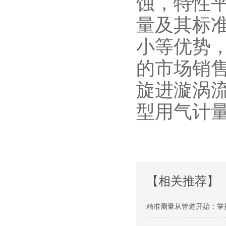
蚀，特性
量及其标
小等优势
的市场销
旋进漩涡
型用气计
【相关推荐】
精准测量从管道开始：掌