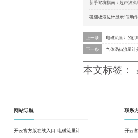
新手避坑指南：超声波流
磁翻板液位计显示“假动
上一条
电磁流量计的供
下一条
气体涡街流量计
本文标签：
网站导航
联系
开云官方版在线入口
电磁流量计
开云官