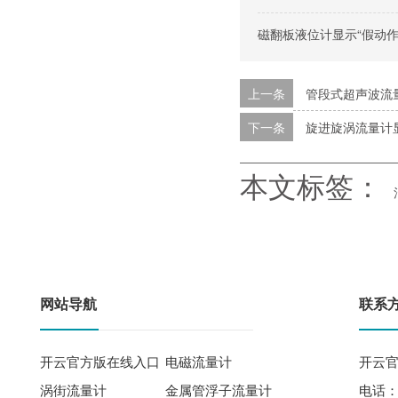
磁翻板液位计显示“假动
上一条
管段式超声波流
下一条
旋进旋涡流量计
本文标签：
网站导航
联系
开云官方版在线入口
电磁流量计
开云官
涡街流量计
金属管浮子流量计
电话： 