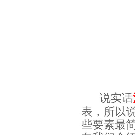
说实话
表，所以
些要素最