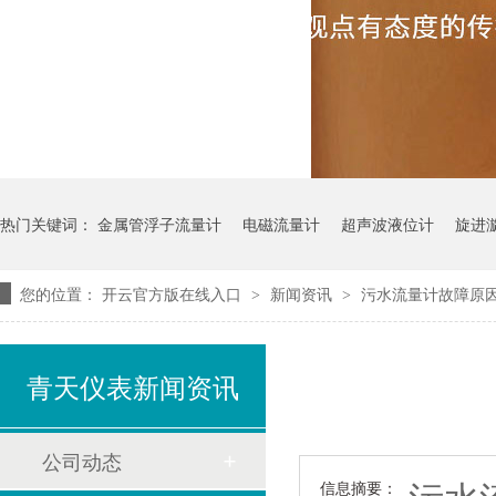
热门关键词：
金属管浮子流量计
电磁流量计
超声波液位计
旋进
您的位置：
开云官方版在线入口
新闻资讯
污水流量计故障原
>
>
青天仪表新闻资讯
公司动态
信息摘要：