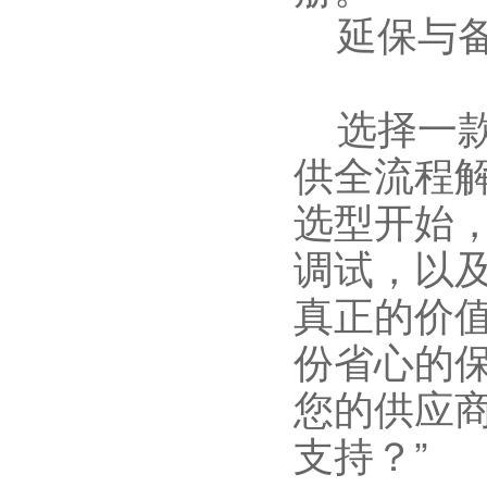
延保与备
选择一款
供全流程
选型开始
调试，以
真正的价
份省心的
您的供应
支持？”