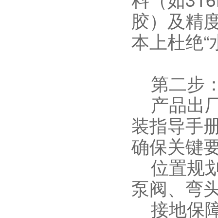
胶）及精
本上杜绝“
第二步：
产品出厂
装指导手
确保关键
位置规划
泵阀、弯
接地保障