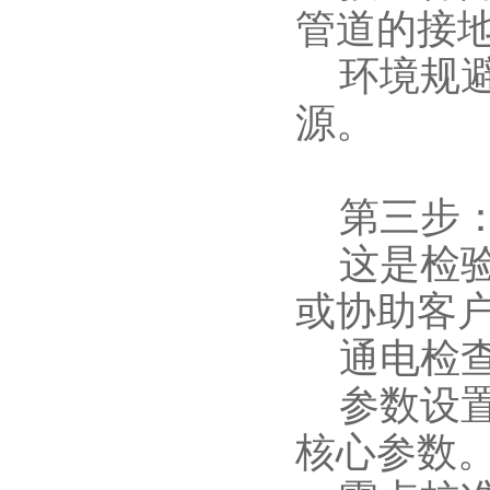
管道的接
环境规避
源。
第三步：
这是检验
或协助客
通电检查
参数设置
核心参数