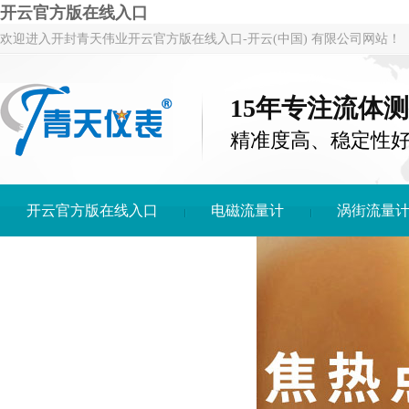
开云官方版在线入口
欢迎进入开封青天伟业开云官方版在线入口-开云(中国) 有限公司网站！
15年专注流体
精准度高、稳定性
开云官方版在线入口
电磁流量计
涡街流量
开云官方版在线入口-开云(中国)