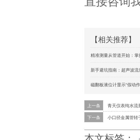
直接咨询
【相关推荐】
精准测量从管道开始：掌
新手避坑指南：超声波流
磁翻板液位计显示“假动
上一条
青天仪表纯水流
下一条
小口径金属管转
本文标签：