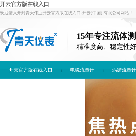
开云官方版在线入口
欢迎进入开封青天伟业开云官方版在线入口-开云(中国) 有限公司网站！
15年专注流体
精准度高、稳定性
开云官方版在线入口
电磁流量计
涡街流量
开云官方版在线入口-开云(中国)