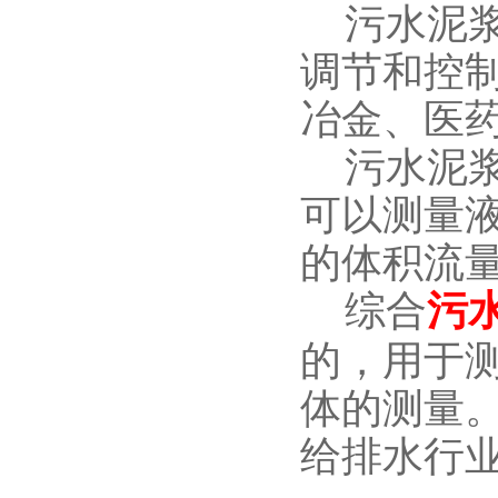
污水泥浆流
调节和控
冶金、医
污水泥浆
可以测量
的体积流
综合
污
的，用于
体的测量
给排水行