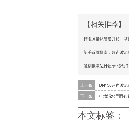
【相关推荐】
精准测量从管道开始：掌
新手避坑指南：超声波流
磁翻板液位计显示“假动
上一条
DN150超声波
下一条
排放污水里面有
本文标签：