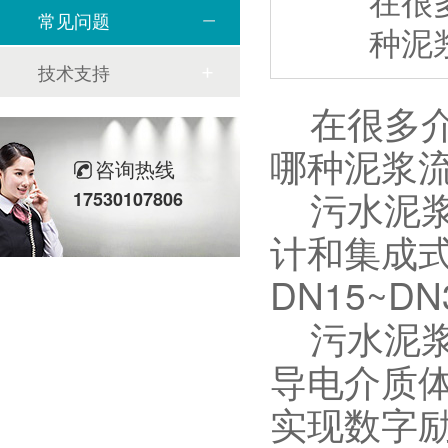
在很
常见问题
种泥
技术支持
在很多介
哪种泥浆
咨询热线
污水泥浆
17530107806
计和集成
DN15~DN
污水泥浆
导电介质
实现数字