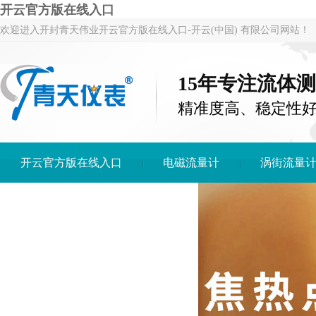
开云官方版在线入口
欢迎进入开封青天伟业开云官方版在线入口-开云(中国) 有限公司网站！
15年专注流体
精准度高、稳定性
开云官方版在线入口
电磁流量计
涡街流量
开云官方版在线入口-开云(中国)