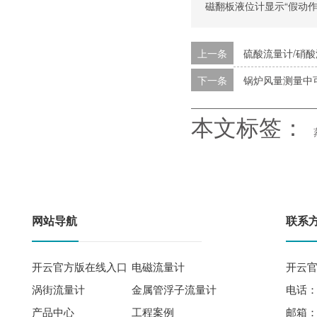
磁翻板液位计显示“假动
上一条
硫酸流量计/硝
下一条
锅炉风量测量中
本文标签：
网站导航
联系
开云官方版在线入口
电磁流量计
开云官
涡街流量计
金属管浮子流量计
电话： 
产品中心
工程案例
邮箱：qi