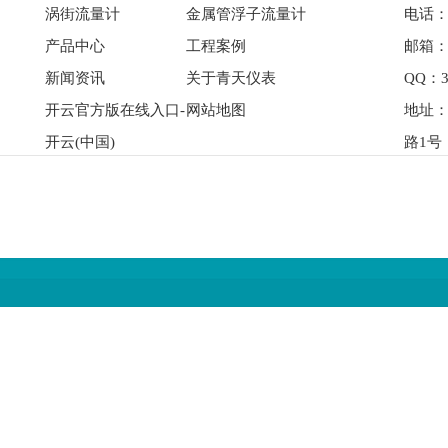
涡街流量计
金属管浮子流量计
电话： 
产品中心
工程案例
邮箱：qi
新闻资讯
关于青天仪表
QQ：3
开云官方版在线入口-
网站地图
地址
开云(中国)
路1号