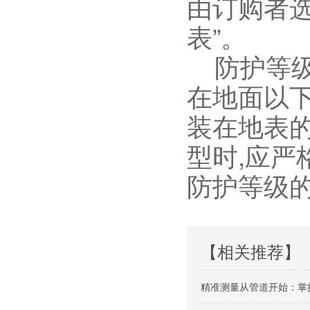
由订购者选
表”。
防护等级
在地面以
装在地表
型时,应严
防护等级
【相关推荐】
精准测量从管道开始：掌