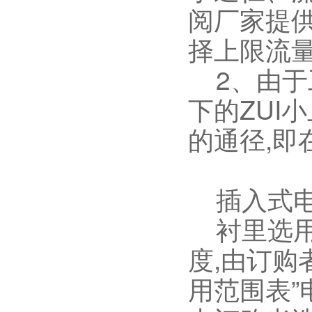
阅厂家提
择上限流
2、由于工
下的ZUI
的通径,即
插入式电
衬里选用
度,由订购
用范围表”