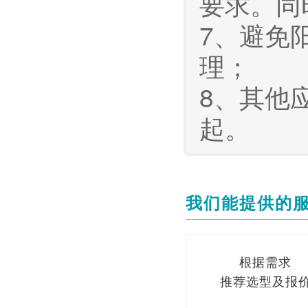
要求。同
7、避免
理；
8、其他
起。
我们能提供的
根据需求
推荐选型及报