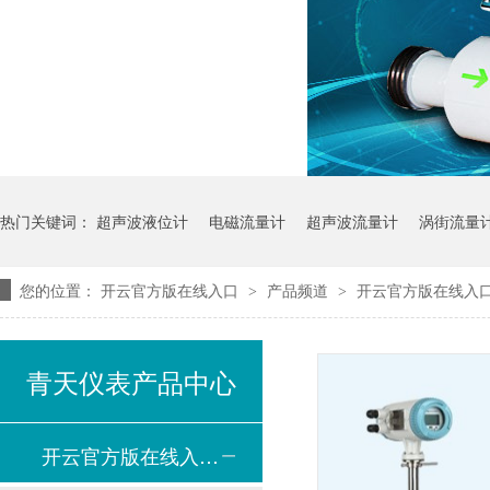
热门关键词：
超声波液位计
电磁流量计
超声波流量计
涡街流量
您的位置：
开云官方版在线入口
产品频道
开云官方版在线入口
>
>
青天仪表产品中心
开云官方版在线入口-开云(中国)