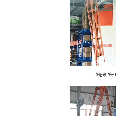
3毫米-3