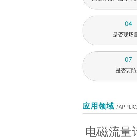
04
是否现场
07
是否要防
应用领域
/ APPLI
电磁流量