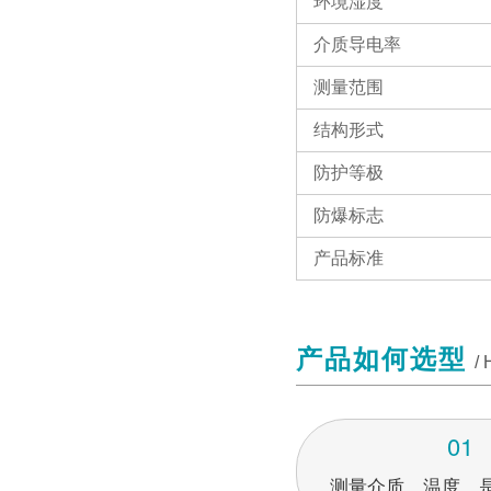
环境湿度
介质导电率
测量范围
结构形式
防护等极
防爆标志
产品标准
产品如何选型
/
01
测量介质、温度，