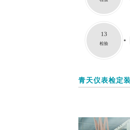
13
检验
青天仪表检定