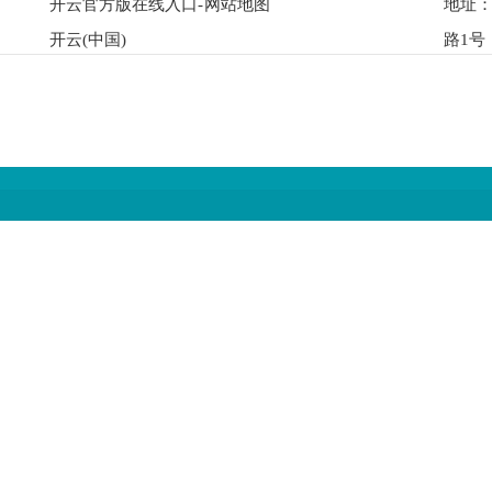
开云官方版在线入口-
网站地图
地址
开云(中国)
路1号