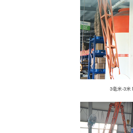
3毫米-3