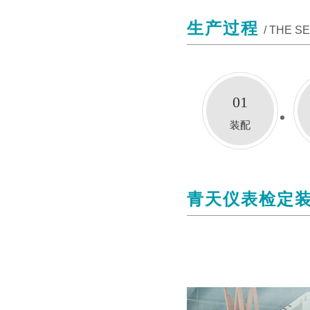
生产过程
/ THE S
01
装配
青天仪表检定