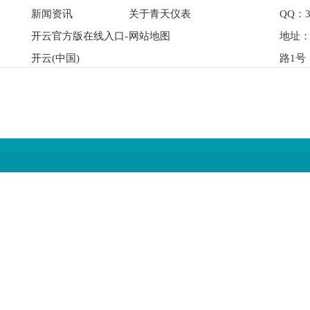
新闻资讯
关于青天仪表
QQ：3
开云官方版在线入口-
网站地图
地址
开云(中国)
路1号