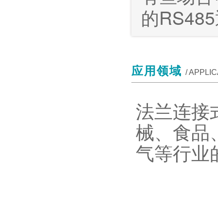
的RS48
应用领域
/ APPLI
法兰连接
械、食品
气等行业