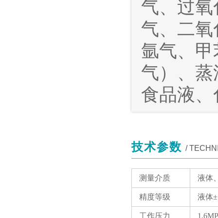
气、过氧
气、二氧
氩气、甲
气）、蒸
食品液、
技术参数
/ TECH
测量介质
液体
精度等级
液体±
工作压力
1.6MP