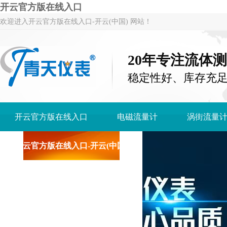
开云官方版在线入口
欢迎进入开云官方版在线入口-开云(中国) 网站！
20年专注流体
稳定性好、库存充
开云官方版在线入口
电磁流量计
涡街流量
开云官方版在线入口-开云(中国)