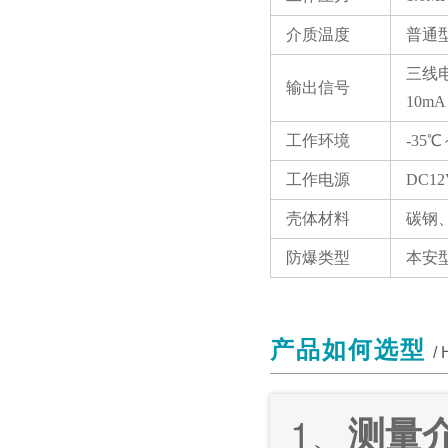
介质温度
普通型
三线电
输出信号
10mA
工作环境
-35
工作电源
DC1
壳体材料
碳钢
防爆类型
本安型 
产品如何选型
/
1、
测量