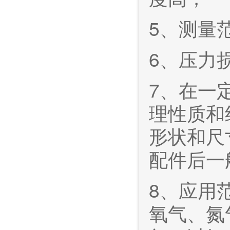
5、测量
6、压力
7、在一
理性质和
形状和尺
配件后一
8、应用
氧气、氮