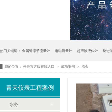
热门关键词：
金属管浮子流量计
电磁流量计
超声波液位计
旋进
您的位置：
开云官方版在线入口
成功案例
冶金
>
>
青天仪表工程案例
水务