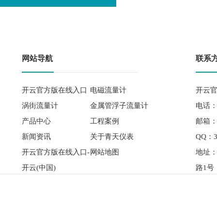
网站导航
联系
开云官方版在线入口
电磁流量计
开云官
涡街流量计
金属管浮子流量计
电话： 
产品中心
工程案例
邮箱：qi
新闻资讯
关于青天仪表
QQ：3
开云官方版在线入口-
网站地图
地址
开云(中国)
路1号