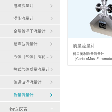
电磁流量计
涡街流量计
金属管浮子流量计
超声波流量计
质量流量计
科里奥利质量流量计
液体（气体）涡轮流量计
（CoriolisMassFlowme
热式气体质量流量计
旋进漩涡流量计
质量流量计
物位仪表