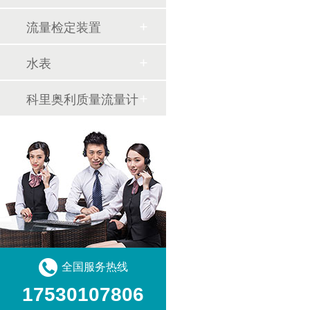
流量检定装置
水表
科里奥利质量流量计
全国服务热线
17530107806