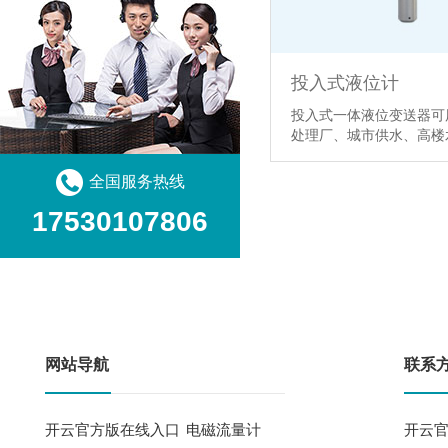
投入式液位计
投入式一体液位变送器可
处理厂、城市供水、高
全国服务热线
17530107806
网站导航
联系
开云官方版在线入口
电磁流量计
开云官