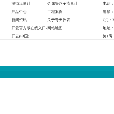
涡街流量计
金属管浮子流量计
电话： 
产品中心
工程案例
邮箱：qi
新闻资讯
关于青天仪表
QQ：3
开云官方版在线入口-
网站地图
地址
开云(中国)
路1号