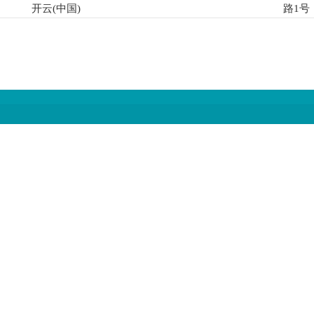
开云(中国)
路1号