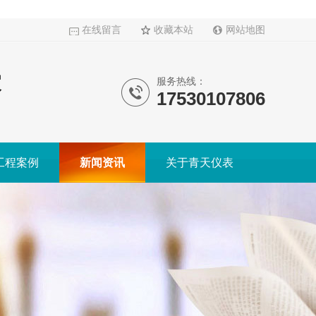
在线留言
收藏本站
网站地图
家
服务热线：
17530107806
工程案例
新闻资讯
关于青天仪表