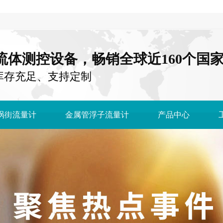
注流体测控设备，畅销全球近160个国
库存充足、支持定制
涡街流量计
金属管浮子流量计
产品中心