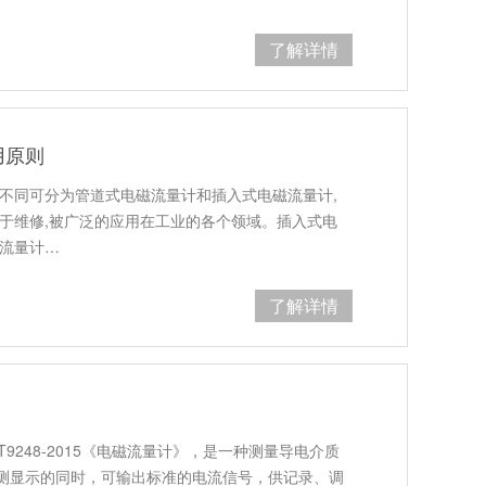
了解详情
用原则
的不同可分为管道式电磁流量计和插入式电磁流量计,
便于维修,被广泛的应用在工业的各个领域。插入式电
磁流量计…
了解详情
T9248-2015《电磁流量计》，是一种测量导电介质
测显示的同时，可输出标准的电流信号，供记录、调