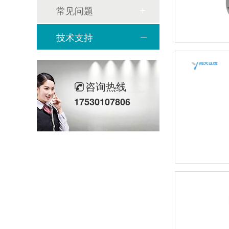
常见问题
技术支持
咨询热线
17530107806