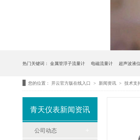
热门关键词：
金属管浮子流量计
电磁流量计
超声波液
您的位置：
开云官方版在线入口
新闻资讯
技术支
>
>
青天仪表新闻资讯
公司动态