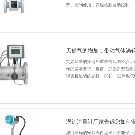
节、控制使用，实现检测自动控制…
天然气的增加，带动气体涡
突如其来的疫情严重冲击我国经济，
作的基本要求。当前，加强新型基础
现实且迫切的选择。26日，国际燃气
涡街流量计厂家告诉您如何
如何正确的安装涡街流量计才能保证