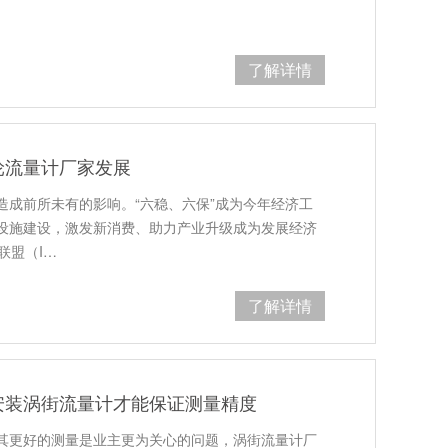
了解详情
轮流量计厂家发展
造成前所未有的影响。“六稳、六保”成为今年经济工
设施建设，激发新消费、助力产业升级成为发展经济
联盟（I…
了解详情
安装涡街流量计才能保证测量精度
其更好的测量是业主更为关心的问题，涡街流量计厂