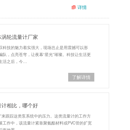
详情
体涡轮流量计厂家
叹科技的魅力着实强大，现场岂止是用震撼可以形
编队，点亮苍穹，让夜幕“星光”璀璨。科技让生活更
生活之后，今…
了解详情
量计相比，哪个好
计”来跟踪这类泵系统中的压力。这类流量计的工作方
展工作中，该流量计紧靠聚氨酯材料或PVC管的扩宽
后面放置…