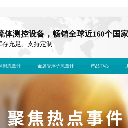
注流体测控设备，畅销全球近160个国
库存充足、支持定制
涡街流量计
金属管浮子流量计
产品中心