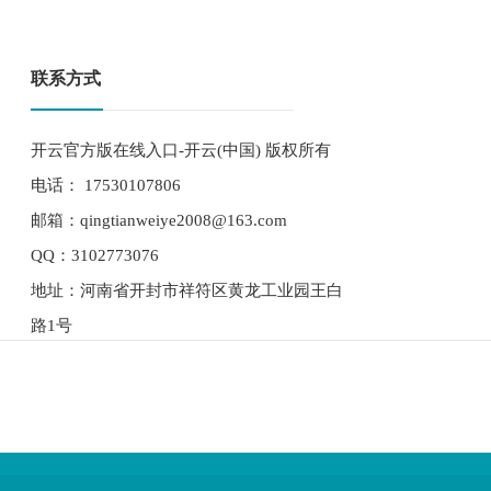
联系方式
开云官方版在线入口-开云(中国) 版权所有
电话： 17530107806
邮箱：qingtianweiye2008@163.com
QQ：3102773076
地址：河南省开封市祥符区黄龙工业园王白
路1号