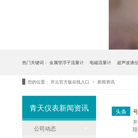
热门关键词：
金属管浮子流量计
电磁流量计
超声波液
您的位置：
开云官方版在线入口
新闻资讯
>
青天仪表新闻资讯
头条
开
公司动态
陪