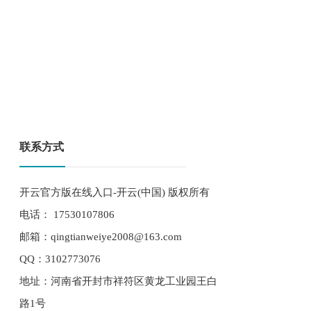
联系方式
开云官方版在线入口-开云(中国) 版权所有
电话： 17530107806
邮箱：qingtianweiye2008@163.com
QQ：3102773076
地址：河南省开封市祥符区黄龙工业园王白
路1号