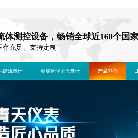
注流体测控设备，畅销全球近160个国
库存充足、支持定制
涡街流量计
金属管浮子流量计
产品中心